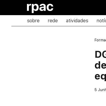
Saltar para o conteúdo
sobre
rede
atividades
notí
Forma
D
de
e
5 Jun