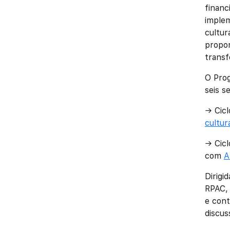
financ
implem
cultur
propor
transf
O Prog
seis s
→ Cicl
cultur
→ Cicl
com
A
Dirigi
RPAC, 
e cont
discus