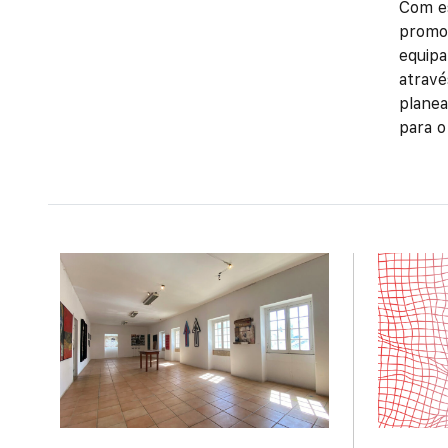
Com es
promoç
equipa
atravé
planea
para o