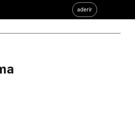
aderir
ma