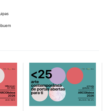
uipas
ribuem