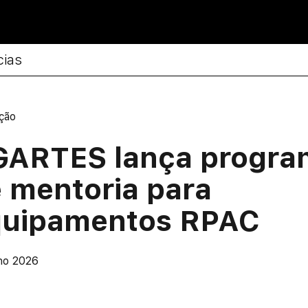
cias
ção
GARTES lança progra
 mentoria para
quipamentos RPAC
ho 2026