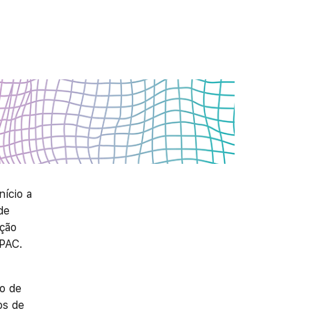
nício a
de
ção
RPAC.
o de
os de