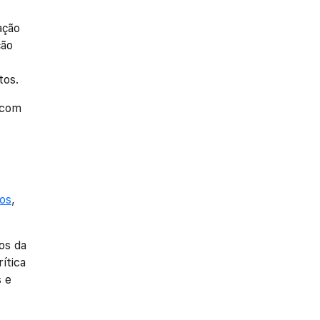
ação
ção
tos.
 com
:
vos
,
os da
ítica
s e