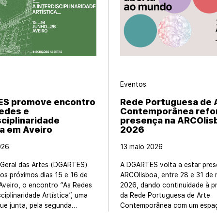
Eventos
S promove encontro
Rede Portuguesa de 
edes e
Contemporânea refo
sciplinaridade
presença na ARCOlis
ca em Aveiro
2026
026
13 maio 2026
-Geral das Artes (DGARTES)
A DGARTES volta a estar pres
os próximos dias 15 e 16 de
ARCOlisboa, entre 28 e 31 de 
Aveiro, o encontro “As Redes
2026, dando continuidade à 
sciplinaridade Artística”, uma
da Rede Portuguesa de Arte
 que junta, pela segunda…
Contemporânea com um espa