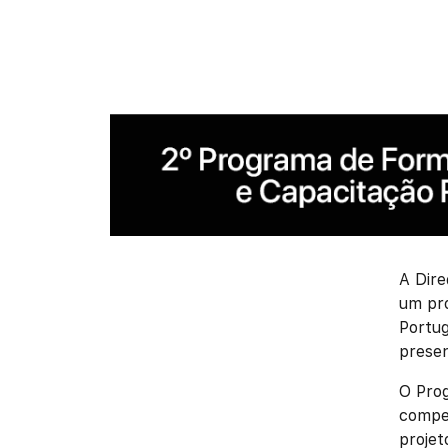
A Dire
um pro
Portu
presen
O Prog
compet
projet