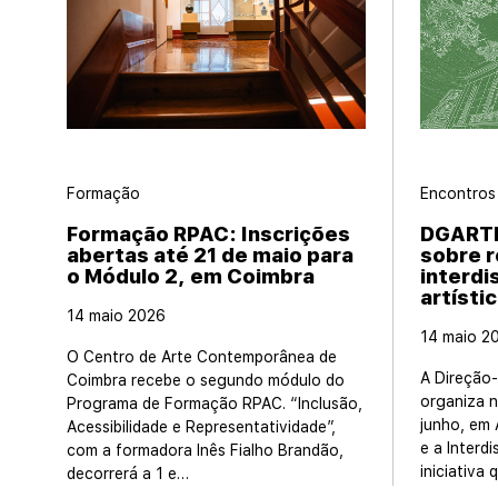
Formação
Encontros
Formação RPAC: Inscrições
DGARTE
abertas até 21 de maio para
sobre r
o Módulo 2, em Coimbra
interdi
artísti
14 maio 2026
14 maio 2
O Centro de Arte Contemporânea de
A Direção
Coimbra recebe o segundo módulo do
organiza n
Programa de Formação RPAC. “Inclusão,
junho, em 
Acessibilidade e Representatividade”,
e a Interdi
com a formadora Inês Fialho Brandão,
iniciativa
decorrerá a 1 e…