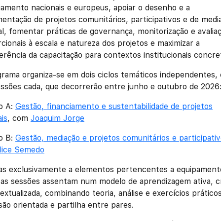
iamento nacionais e europeus, apoiar o desenho e a
entação de projetos comunitários, participativos e de medi
al, fomentar práticas de governança, monitorização e avalia
cionais à escala e natureza dos projetos e maximizar a
erência da capacitação para contextos institucionais concre
rama organiza-se em dois ciclos temáticos independentes,
essões cada, que decorrerão entre junho e outubro de 2026
o A:
Gestão, financiamento e sustentabilidade de projetos
ais
, com
Joaquim Jorge
o B:
Gestão, mediação e projetos comunitários e participati
lice Semedo
das exclusivamente a elementos pertencentes a equipament
as sessões assentam num modelo de aprendizagem ativa, cr
extualizada, combinando teoria, análise e exercícios prático
são orientada e partilha entre pares.