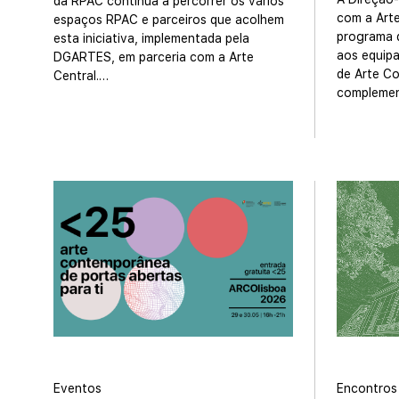
da RPAC continua a percorrer os vários
com a Arte
espaços RPAC e parceiros que acolhem
programa d
esta iniciativa, implementada pela
aos equip
DGARTES, em parceria com a Arte
de Arte C
Central.…
compleme
Eventos
Encontros