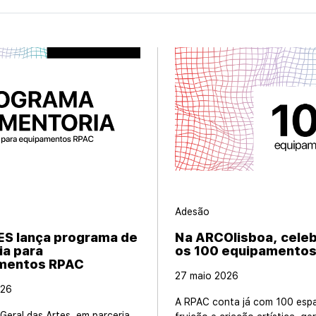
Adesão
S lança programa de
Na ARCOlisboa, cele
ia para
os 100 equipamento
mentos RPAC
27 maio 2026
026
A RPAC conta já com 100 esp
Geral das Artes, em parceria