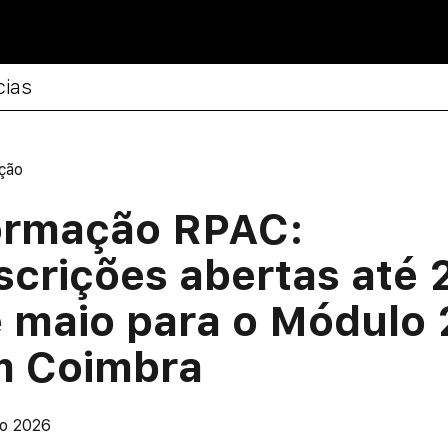
cias
ção
ormação RPAC:
scrições abertas até 
 maio para o Módulo 
m Coimbra
io 2026