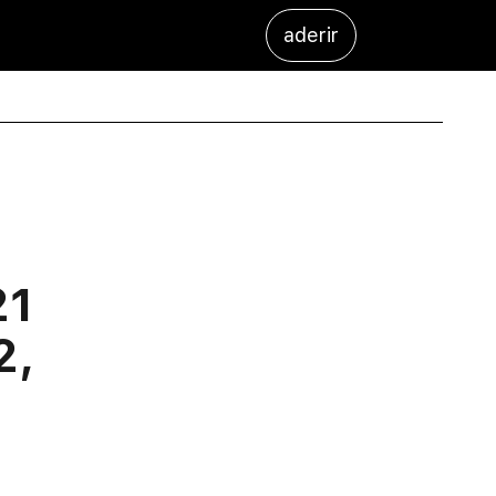
aderir
21
2,