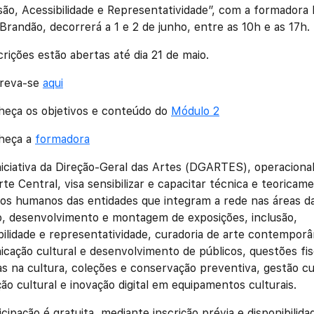
são, Acessibilidade e Representatividade”, com a formadora 
 Brandão, decorrerá a 1 e 2 de junho, entre as 10h e as 17h.
crições estão abertas até dia 21 de maio.
creva-se
aqui
eça os objetivos e conteúdo do
Módulo 2
heça a
formadora
niciativa da Direção-Geral das Artes (DGARTES), operacional
rte Central, visa sensibilizar e capacitar técnica e teoricam
os humanos das entidades que integram a rede nas áreas d
o, desenvolvimento e montagem de exposições, inclusão,
bilidade e representatividade, curadoria de arte contemporâ
cação cultural e desenvolvimento de públicos, questões fis
cas na cultura, coleções e conservação preventiva, gestão cu
ão cultural e inovação digital em equipamentos culturais.
icipação é gratuita, mediante inscrição prévia e disponibilida