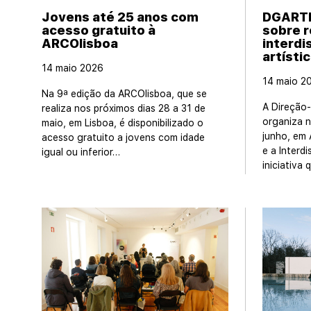
Jovens até 25 anos com
DGARTE
acesso gratuito à
sobre r
ARCOlisboa
interdi
artísti
14 maio 2026
14 maio 2
Na 9ª edição da ARCOlisboa, que se
A Direção
realiza nos próximos dias 28 a 31 de
organiza n
maio, em Lisboa, é disponibilizado o
junho, em 
acesso gratuito a jovens com idade
e a Interdi
igual ou inferior…
iniciativa