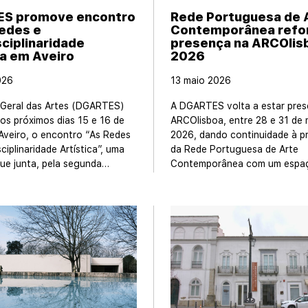
S promove encontro
Rede Portuguesa de 
edes e
Contemporânea refo
sciplinaridade
presença na ARCOlis
ca em Aveiro
2026
026
13 maio 2026
-Geral das Artes (DGARTES)
A DGARTES volta a estar pres
os próximos dias 15 e 16 de
ARCOlisboa, entre 28 e 31 de 
Aveiro, o encontro “As Redes
2026, dando continuidade à 
sciplinaridade Artística”, uma
da Rede Portuguesa de Arte
 que junta, pela segunda…
Contemporânea com um espa