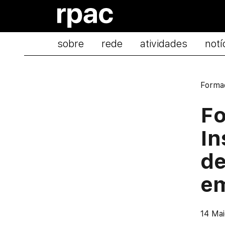
Saltar para o conteúdo
sobre
rede
atividades
notí
Forma
F
In
de
e
14 Ma