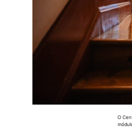
O Cen
módul