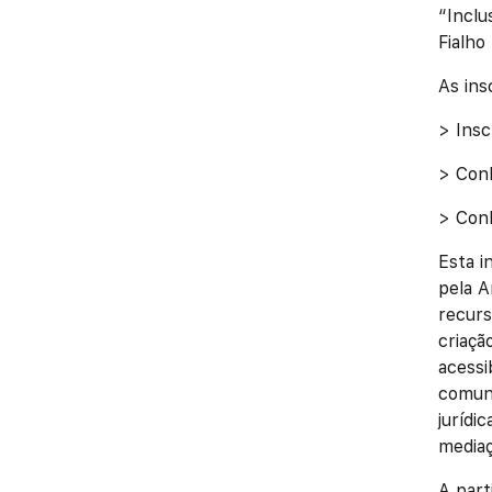
“Inclu
Fialho
As ins
> Ins
> Conh
> Con
Esta i
pela A
recurs
criaçã
acessi
comuni
jurídi
mediaç
A part