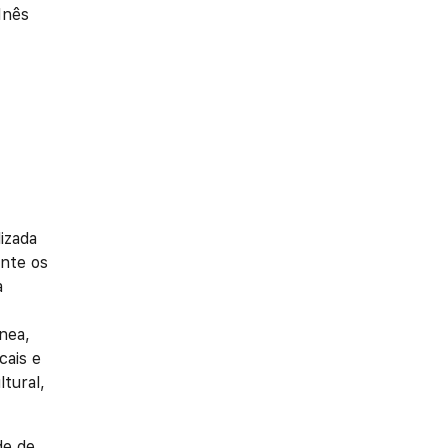
Inês
izada
ente os
a
nea,
cais e
ltural,
de de