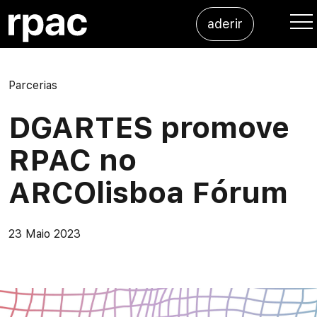
Saltar para o conteúdo
aderir
Me
Parcerias
DGARTES promove
RPAC no
ARCOlisboa Fórum
23 Maio 2023