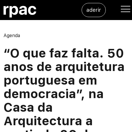
Saltar para o conteúdo
aderir
Me
Agenda
“O que faz falta. 50
anos de arquitetura
portuguesa em
democracia”, na
Casa da
Arquitectura a