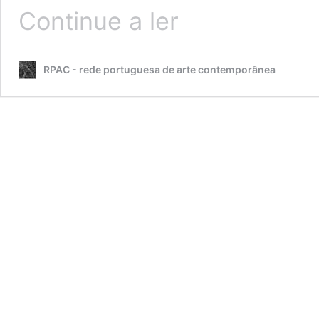
Museu
Continue a ler
de
Angra
do
RPAC - rede portuguesa de arte contemporânea
Heroísmo